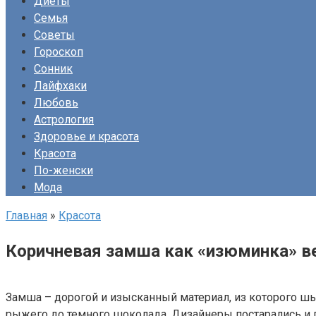
Диеты
Семья
Советы
Гороскоп
Сонник
Лайфхаки
Любовь
Астрология
Здоровье и красота
Красота
По-женски
Мода
Главная
»
Красота
Коричневая замша как «изюминка» ве
Замша – дорогой и изысканный материал, из которого шь
рыжего до темного шоколада. Дизайнеры постарались и 