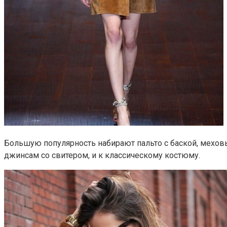
Большую популярность набирают пальто с баской, меховы
джинсам со свитером, и к классическому костюму.