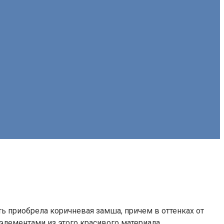
ть приобрела коричневая замша, причем в оттенках от
лементами из этого красивого материала.