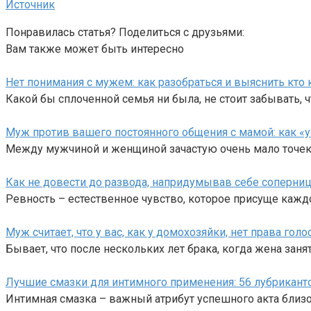
Источник
Понравилась статья? Поделиться с друзьями:
Вам также может быть интересно
Нет понимания с мужем: как разобраться и выяснить кто 
Какой бы сплоченной семья ни была, не стоит забывать, ч
Муж против вашего постоянного общения с мамой: как «у
Между мужчиной и женщиной зачастую очень мало точек
Как не довести до развода, напридумывав себе соперни
Ревность – естественное чувство, которое присуще кажд
Муж считает, что у вас, как у домохозяйки, нет права голос
Бывает, что после нескольких лет брака, когда жена заня
Лучшие смазки для интимного применения: 56 лубрикан
Интимная смазка – важный атрибут успешного акта близо