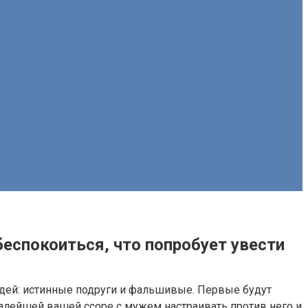
беспокоиться, что попробует увести
юдей: истинные подруги и фальшивые. Первые будут
малейшей вашей ссоре с мужем настраивать против него и