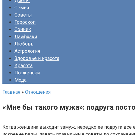
Диеты
Семья
Советы
Гороскоп
Сонник
Лайфхаки
Любовь
Астрология
Здоровье и красота
Красота
По-женски
Мода
Главная
»
Отношения
«Мне бы такого мужа»: подруга посто
Когда женщина выходит замуж, нередко ее подруги все 
искренне рады, давать правильные советы по сохранению 