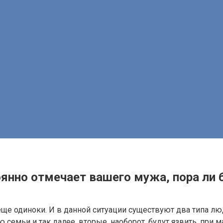
янно отмечает вашего мужа, пора ли 
еще одиноки. И в данной ситуации существуют два типа л
семьи и так далее, вторые, наоборот, будут язвить, при 