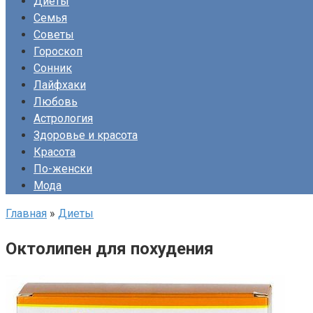
Диеты
Семья
Советы
Гороскоп
Сонник
Лайфхаки
Любовь
Астрология
Здоровье и красота
Красота
По-женски
Мода
Главная
»
Диеты
Октолипен для похудения