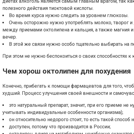
диетах алкоголь является самым главным врагом, так ка
полезного действия тиоктовой кислоты.
Во время курса нужно следить за уровнем глюкозы.
Очень осторожно нужно употреблять молоко, творог и 
между приемами октолипена и кальция, а также магния и 
вечер.
В этой же связи нужно особо тщательно выбирать на
При этом не нужно беспокоиться о своих способностях к 
Чем хорош октолипен для похудения
Конечно, прибегать к помощи фармацевтов для того, чтоб
худший. Процесс улучшения своей внешности и самочувс
это натуральный препарат, значит, при его приеме не 
учитывать индивидуальные особенности организма);
он относительно недорого стоит, то есть такой спосо
доступен, потому что производится в России;
октолипен, влияя на метаболизм, неизбежно скажется 