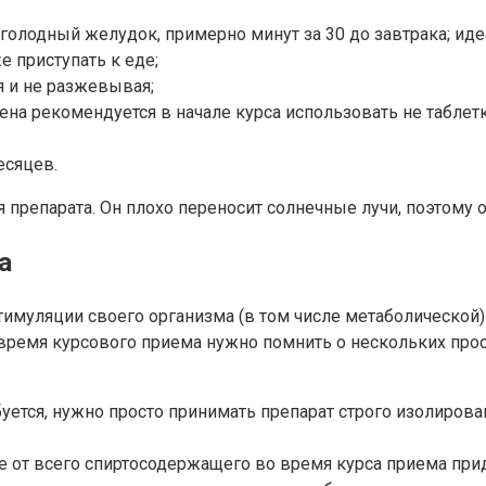
 голодный желудок, примерно минут за 30 до завтрака; иде
е приступать к еде;
я и не разжевывая;
на рекомендуется в начале курса использовать не таблет
есяцев.
 препарата. Он плохо переносит солнечные лучи, поэтому 
а
имуляции своего организма (в том числе метаболической)
время курсового приема нужно помнить о нескольких про
уется, нужно просто принимать препарат строго изолирован
е от всего спиртосодержащего во время курса приема при