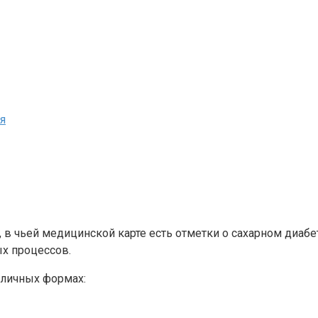
я
 в чьей медицинской карте есть отметки о сахарном диабе
ых процессов.
зличных формах: