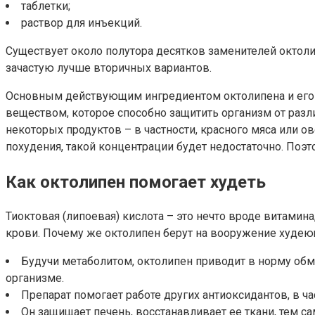
таблетки;
раствор для инъекций.
Существует около полутора десятков заменителей октолип
зачастую лучше вторичных вариантов.
Основным действующим ингредиентом октолипена и его за
веществом, которое способно защитить организм от разл
некоторых продуктов – в частности, красного мяса или о
похудения, такой концентрации будет недостаточно. По
Как октолипен помогает худеть
Тиоктовая (липоевая) кислота – это нечто вроде витамин
крови. Почему же октолипен берут на вооружение худеющ
Будучи метаболитом, октолипен приводит в норму об
организме.
Препарат помогает работе других антиоксидантов, в ча
Он защищает печень, восстанавливает ее ткани, тем с