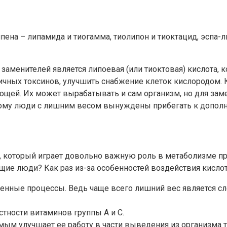
ена – липамида и тиогамма, тиолипон и тиоктацид, эспа-ли
менителей является липоевая (или тиоктовая) кислота, ко
ичных токсинов, улучшить снабжение клеток кислородом. 
вощей. Их может вырабатывать и сам организм, но для за
этому люди с лишним весом вынуждены прибегать к допол
а, который играет довольно важную роль в метаболизме пре
ие люди? Как раз из-за особенностей воздействия кислот
менные процессы. Ведь чаще всего лишний вес является 
стности витаминов группы А и С.
амым улучшает ее работу в части выведения из организма т