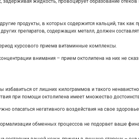
к, задерживая жидкость, провоцирует образование отеков
другие продукты, в которых содержится кальций, так как
других препаратов, содержащих металл, должен составлять
 период курсового приема витаминные комплексы.
концентрации внимания – прием октолипена на них не сказ
ы избавиться от лишних килограммов и такого ненавистног
твия при помощи октолипена имеет множество достоинств
нужно опасаться негативного воздействия на свое здоровь
б нормализации обменных процессов не подорвет ваше фин
на состоянии вашей кожи, причем в лучшую сторону – она с