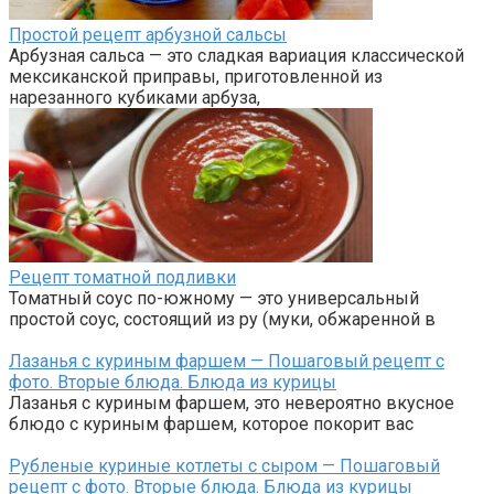
Простой рецепт арбузной сальсы
Арбузная сальса — это сладкая вариация классической
мексиканской приправы, приготовленной из
нарезанного кубиками арбуза,
Рецепт томатной подливки
Томатный соус по-южному — это универсальный
простой соус, состоящий из ру (муки, обжаренной в
Лазанья с куриным фаршем — Пошаговый рецепт с
фото. Вторые блюда. Блюда из курицы
Лазанья с куриным фаршем, это невероятно вкусное
блюдо с куриным фаршем, которое покорит вас
Рубленые куриные котлеты с сыром — Пошаговый
рецепт с фото. Вторые блюда. Блюда из курицы