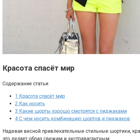
Красота спасёт мир
Содержание статьи:
1
Красота спасёт мир
2
Как носить
3
Какие шорты хорошо смотрятся с пиджаками
4
С чем носить комбинацию шортов и пиджаков
Надевая весной привлекательные стильные шортики, кр
это делает образ свежим и экстравагантным.