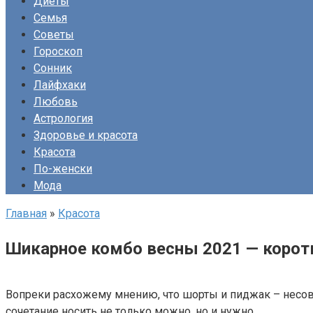
Диеты
Семья
Советы
Гороскоп
Сонник
Лайфхаки
Любовь
Астрология
Здоровье и красота
Красота
По-женски
Мода
Главная
»
Красота
Шикарное комбо весны 2021 — коро
Вопреки расхожему мнению, что шорты и пиджак – несов
сочетание носить не только можно, но и нужно.