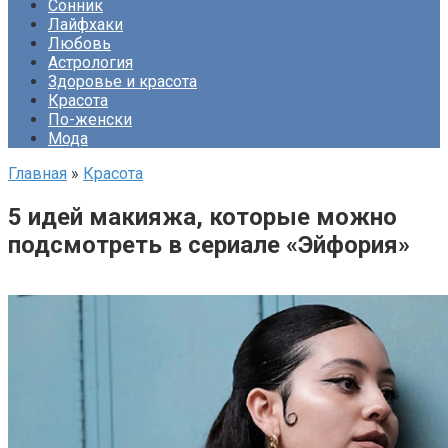
Сонник
Лайфхаки
Любовь
Астрология
Здоровье и красота
Красота
По-женски
Мода
Главная
»
Красота
5 идей макияжа, которые можно
подсмотреть в сериале «Эйфория»