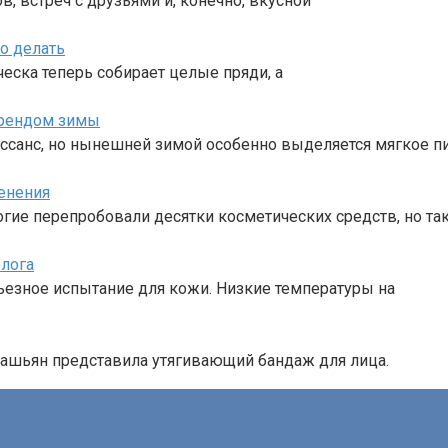
в, встреч с друзьями и, конечно, вкусной
о делать
сческа теперь собирает целые пряди, а
трендом зимы
ссанс, но нынешней зимой особенно выделяется мягкое п
енения
ногие перепробовали десятки косметических средств, но та
олога
ерьезное испытание для кожи. Низкие температуры на
рдашьян представила утягивающий бандаж для лица.