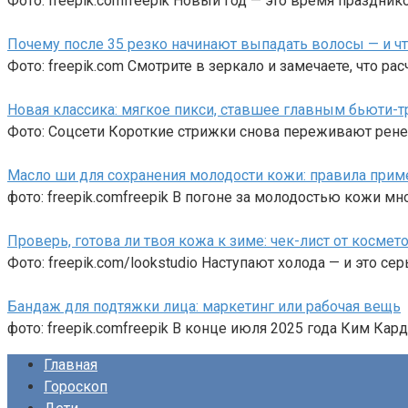
Фото: freepik.comfreepik Новый год — это время празднико
Почему после 35 резко начинают выпадать волосы — и чт
Фото: freepik.com Смотрите в зеркало и замечаете, что ра
Новая классика: мягкое пикси, ставшее главным бьюти-
Фото: Соцсети Короткие стрижки снова переживают рене
Масло ши для сохранения молодости кожи: правила прим
фото: freepik.comfreepik В погоне за молодостью кожи м
Проверь, готова ли твоя кожа к зиме: чек-лист от космет
Фото: freepik.com/lookstudio Наступают холода — и это с
Бандаж для подтяжки лица: маркетинг или рабочая вещь
фото: freepik.comfreepik В конце июля 2025 года Ким Ка
Главная
Гороскоп