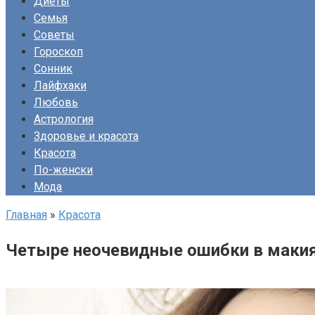
Диеты
Семья
Советы
Гороскоп
Сонник
Лайфхаки
Любовь
Астрология
Здоровье и красота
Красота
По-женски
Мода
Главная
»
Красота
Четыре неочевидные ошибки в макия