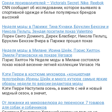
Среди производителей — Victoria’s Secret, Nike, Reebok
CNN сообщает об исследовании, которое выявило в
спортивной одежде и белье популярных брендов
высокий
Неделя моды в Париже: Тина Кунаки, Бруклин Бекхэм и
Никола Пельтц, Зендая посетили показ Valentino
Лорен Санто Доминго, Дерек Бласберг, Никола Пельтц,
Бруклин Бекхэм Вчера в Париже прошел показ
Неделя моды в Милане: Ирина Шейк, Пэрис Хилтон,
Эмили Ратаковски на показе Versace
Пэрис Хилтон На Неделе моды в Милане состоялся
показ новой весенне-летней коллекции Versace. На
Кэти Перри в костюме мухомора, «концертная
телогрейка» Ирины Шейк и много кутюра: самые яркие
образы недели по версии редактора моды
Кэти Перри Наступила осень, а вместе с ней и новый
модный сезон, а значит,
От лежанки из микровелюра до переноски: 7 товаров
для собак и собачников