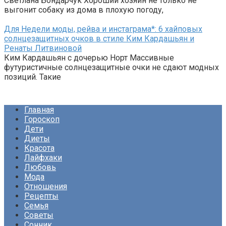
Светлана Бондарчук Хороший хозяин не только не
выгонит собаку из дома в плохую погоду,
Для Недели моды, рейва и инстаграма*: 6 хайповых
солнцезащитных очков в стиле Ким Кардашьян и
Ренаты Литвиновой
Ким Кардашьян с дочерью Норт Массивные
футуристичные солнцезащитные очки не сдают модных
позиций. Такие
Главная
Гороскоп
Дети
Диеты
Красота
Лайфхаки
Любовь
Мода
Отношения
Рецепты
Семья
Советы
Сонник