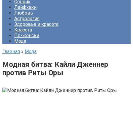
Сонник
Лайфхаки
Любовь
Астрология
Здоровье и красота
Красота
По-женски
Мода
Главная
»
Мода
Модная битва: Кайли Дженнер
против Риты Оры